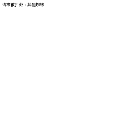
请求被拦截：其他蜘蛛