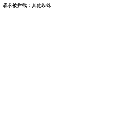
请求被拦截：其他蜘蛛