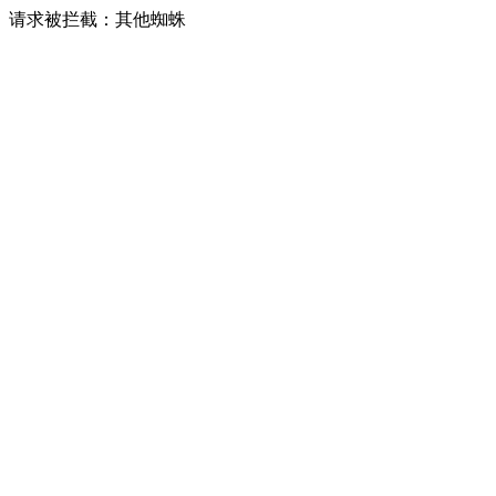
请求被拦截：其他蜘蛛