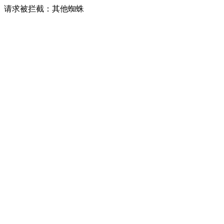
请求被拦截：其他蜘蛛