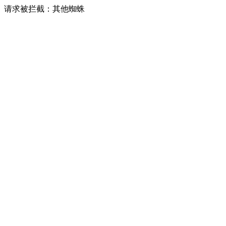
请求被拦截：其他蜘蛛