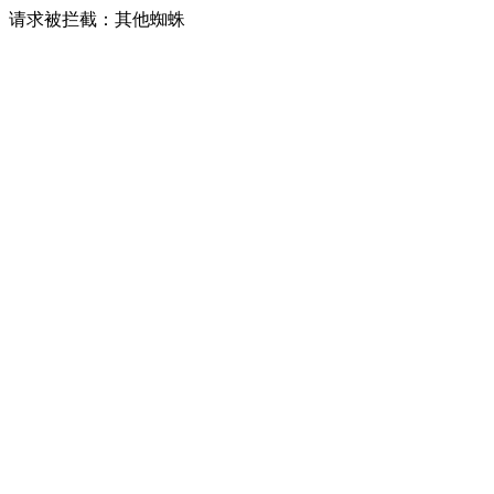
请求被拦截：其他蜘蛛