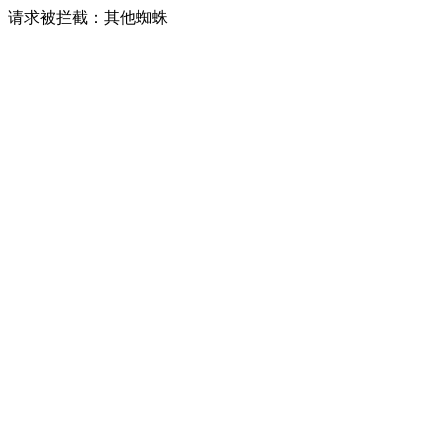
请求被拦截：其他蜘蛛