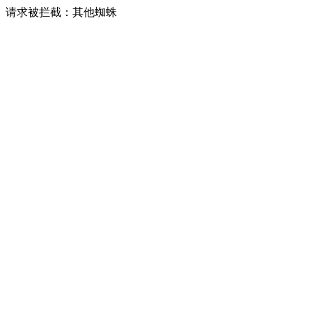
请求被拦截：其他蜘蛛