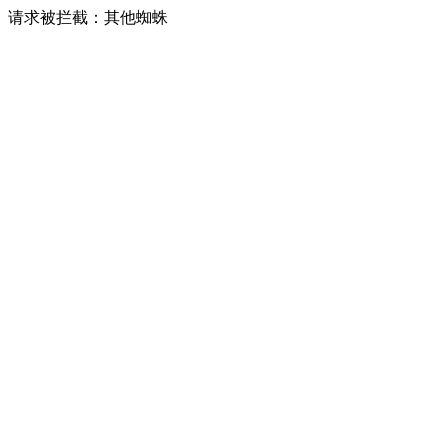
请求被拦截：其他蜘蛛