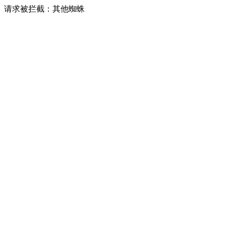
请求被拦截：其他蜘蛛