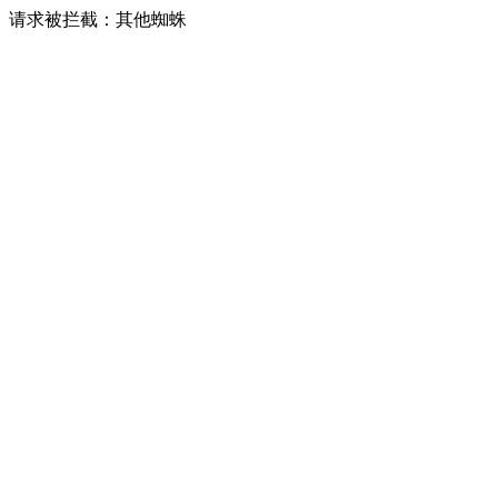
请求被拦截：其他蜘蛛