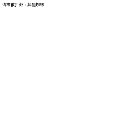
请求被拦截：其他蜘蛛