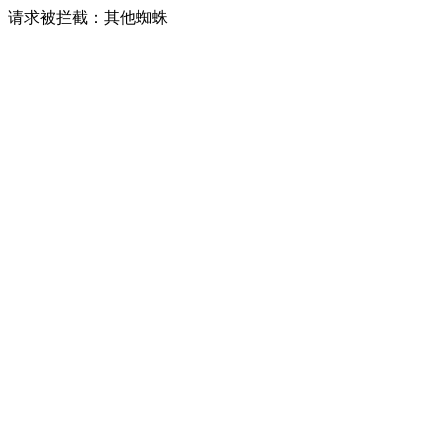
请求被拦截：其他蜘蛛