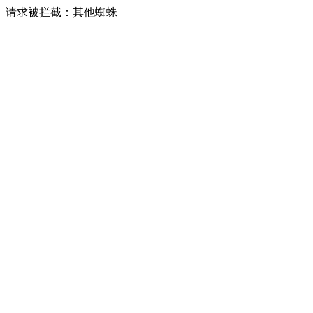
请求被拦截：其他蜘蛛