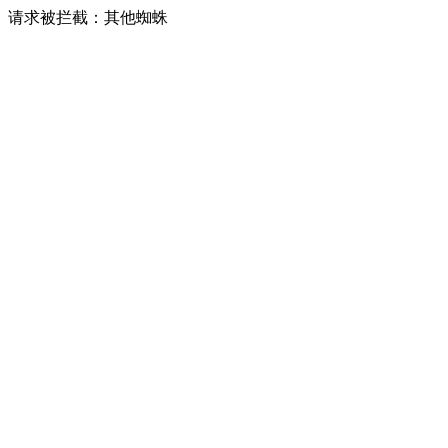
请求被拦截：其他蜘蛛