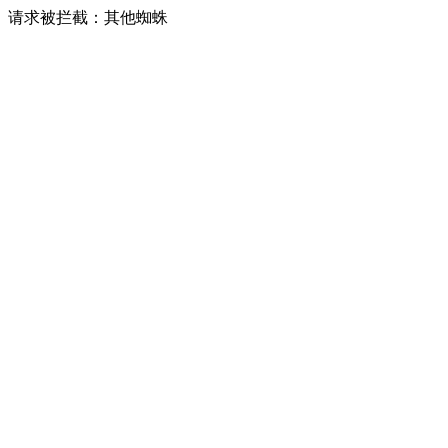
请求被拦截：其他蜘蛛