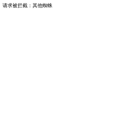
请求被拦截：其他蜘蛛