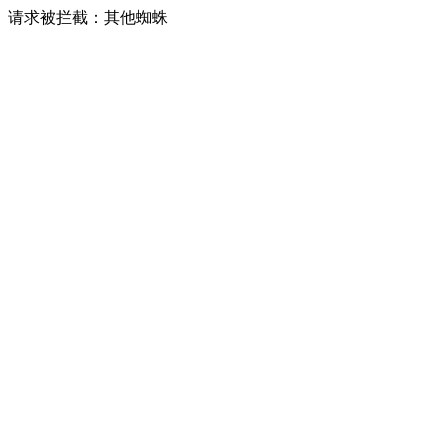
请求被拦截：其他蜘蛛