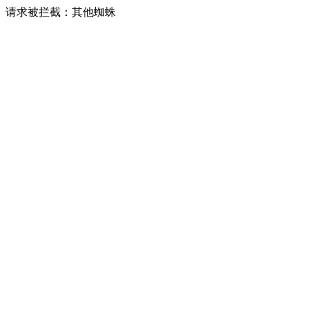
请求被拦截：其他蜘蛛