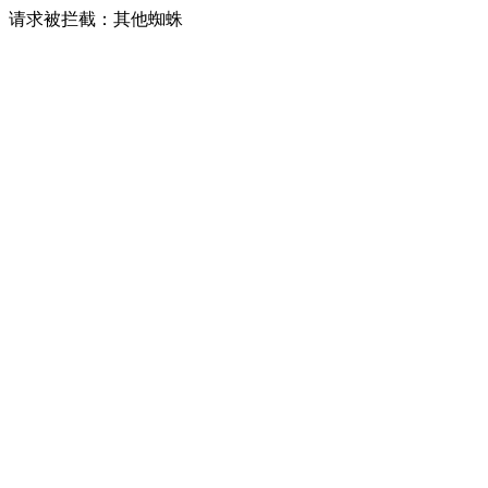
请求被拦截：其他蜘蛛