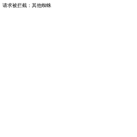
请求被拦截：其他蜘蛛