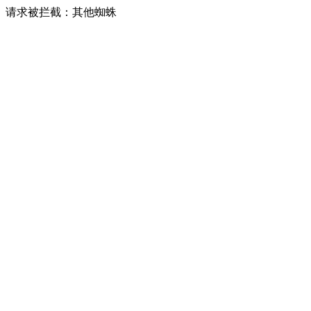
请求被拦截：其他蜘蛛