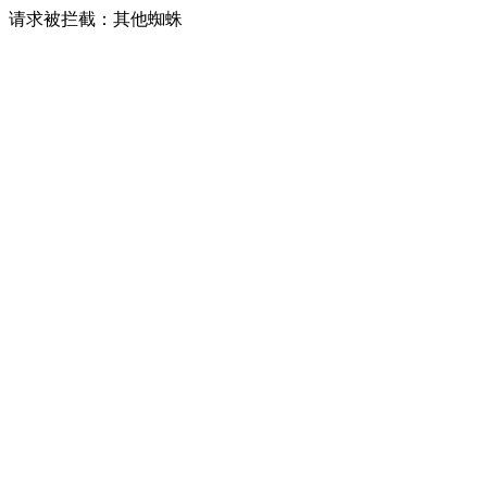
请求被拦截：其他蜘蛛