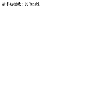
请求被拦截：其他蜘蛛