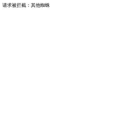
请求被拦截：其他蜘蛛