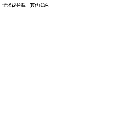
请求被拦截：其他蜘蛛