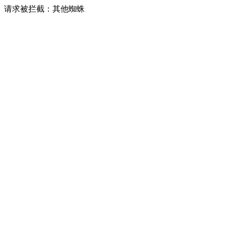
请求被拦截：其他蜘蛛