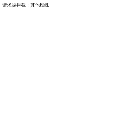
请求被拦截：其他蜘蛛