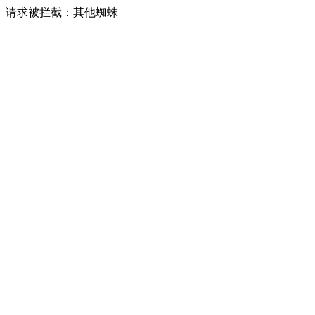
请求被拦截：其他蜘蛛