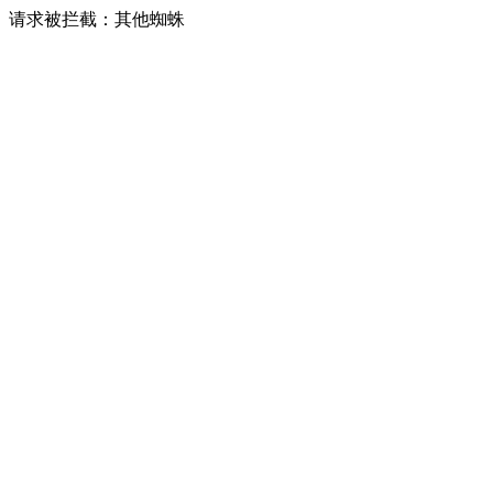
请求被拦截：其他蜘蛛