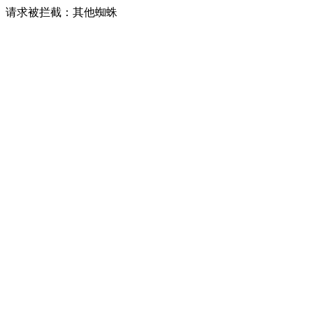
请求被拦截：其他蜘蛛