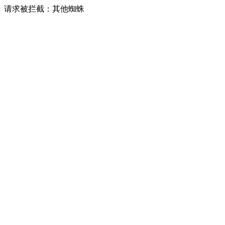
请求被拦截：其他蜘蛛