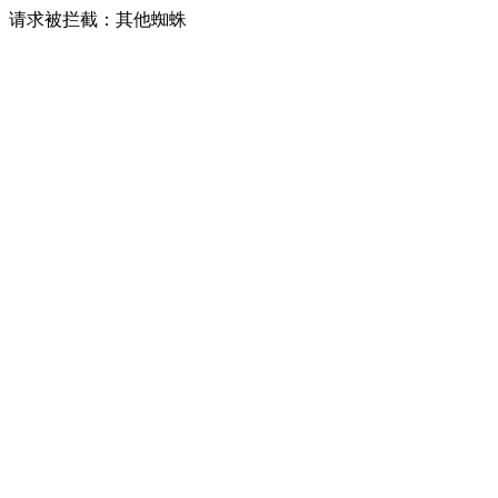
请求被拦截：其他蜘蛛