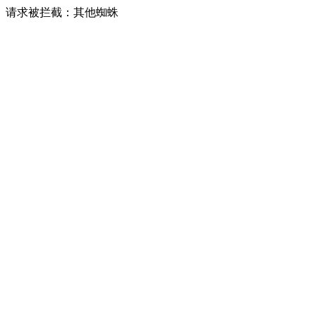
请求被拦截：其他蜘蛛