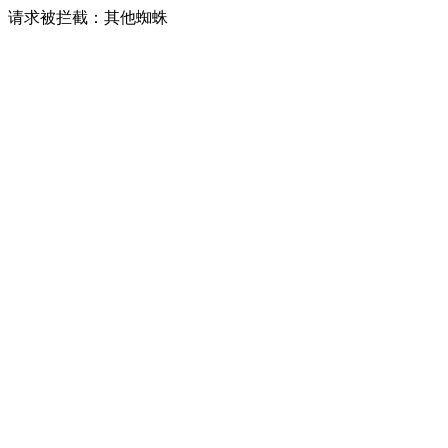
请求被拦截：其他蜘蛛