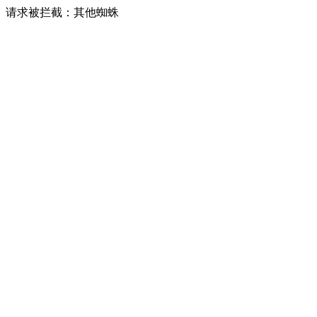
请求被拦截：其他蜘蛛