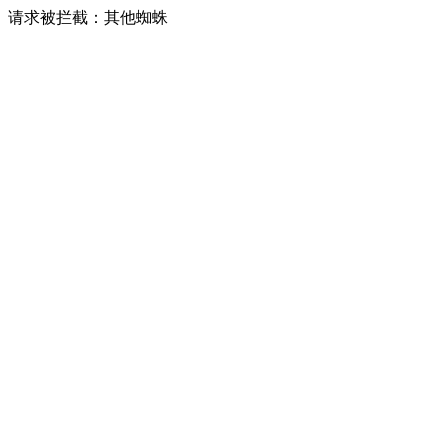
请求被拦截：其他蜘蛛