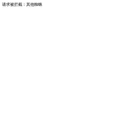
请求被拦截：其他蜘蛛