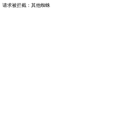
请求被拦截：其他蜘蛛