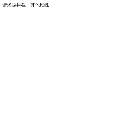
请求被拦截：其他蜘蛛