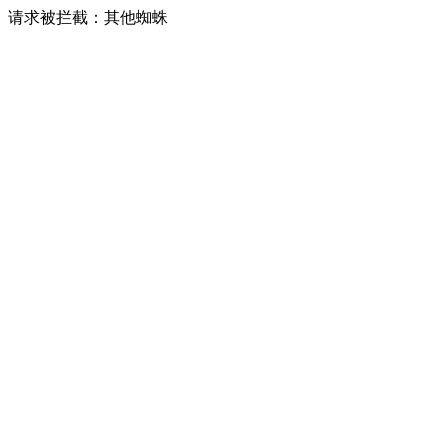
请求被拦截：其他蜘蛛