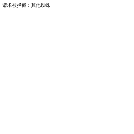
请求被拦截：其他蜘蛛