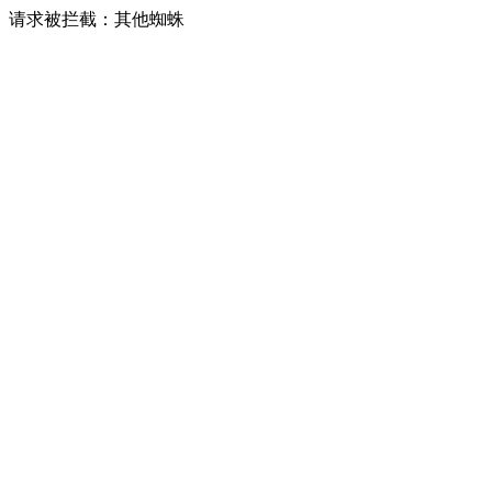
请求被拦截：其他蜘蛛