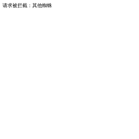
请求被拦截：其他蜘蛛