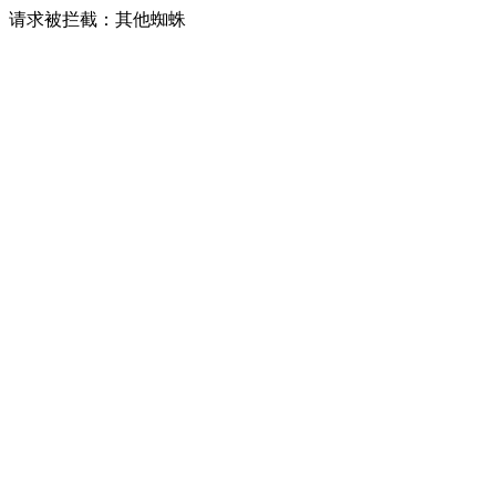
请求被拦截：其他蜘蛛